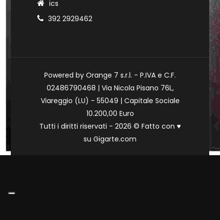
ics
392 2929462
Powered by Orange 7 s.r.l. - P.IVA e C.F.
02486790468 | Via Nicola Pisano 76L,
Viareggio (LU) - 55049 | Capitale Sociale
10.200,00 Euro
Tutti i diritti riservati - 2026 © Fatto con
♥
su
Gigarte.com
Le tue preferenze relative alla privacy