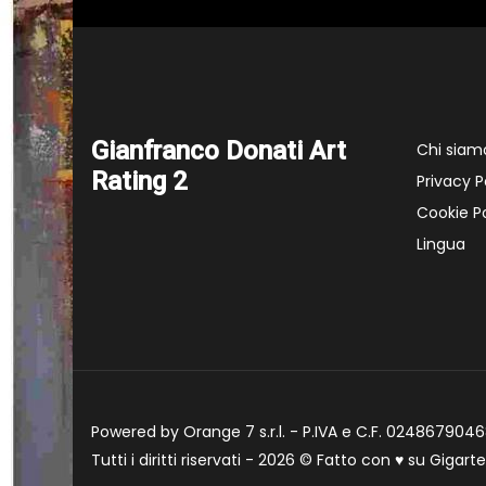
Gianfranco Donati Art
Chi siam
Rating 2
Privacy P
Cookie Po
Lingua
Powered by Orange 7 s.r.l. - P.IVA e C.F. 02486790468
Tutti i diritti riservati - 2026 © Fatto con
♥
su
Gigart