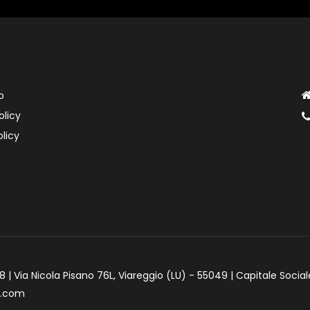
o
olicy
licy
 | Via Nicola Pisano 76L, Viareggio (LU) - 55049 | Capitale Social
e.com