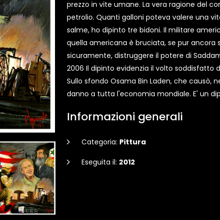
prezzo in vite umane. La vera ragione del co
petrolio. Quanti galloni poteva valere una vi
salme, ho dipinto tre bidoni. Il militare am
quella americana è bruciata, se pur ancora s
sicuramente, distruggere il potere di Saddam
2006 Il dipinto evidenzia il volto soddisfatto
Sullo sfondo Osama Bin Laden, che causò, nel
danno a tutta l'economia mondiale. E' un dipin
Informazioni generali
Categoria:
Pittura
Eseguita il:
2012