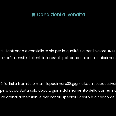
Condizioni di vendita
ati Gianfranco e consigliate sia per la qualità sia per il valore. I
to sarà mensile. I clienti interessati potranno chiedere chiarime
atterà l'artista tramite e.mail . lupodimare38@gmail.com success
ll'opera acquistata solo dopo 2 giorni dal momento della conferm
 Pe grandi dimensioni e per imballi speciali il costo è a carico del