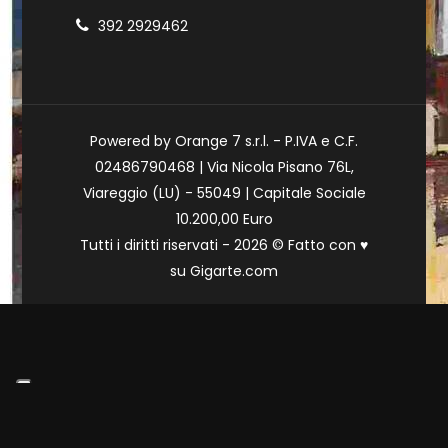
392 2929462
Powered by Orange 7 s.r.l. - P.IVA e C.F.
02486790468 | Via Nicola Pisano 76L,
Viareggio (LU) - 55049 | Capitale Sociale
10.200,00 Euro
Tutti i diritti riservati - 2026 © Fatto con
♥
su
Gigarte.com
Le tue preferenze relative alla privacy