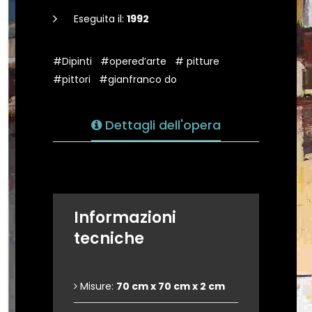
Eseguita il:
1992
#Dipinti
#opered’arte
# pitture
#pittori
#gianfranco do
Dettagli dell'opera
Informazioni
tecniche
Misure:
70 cm x 70 cm x 2 cm