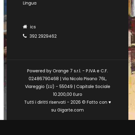
Lingua
ics
392 2929462
Powered by Orange 7 s.r.l. - P.IVA e C.F.
02486790468 | Via Nicola Pisano 76L,
Viareggio (LU) - 55049 | Capitale Sociale
10.200,00 Euro
Tutti i diritti riservati - 2026 © Fatto con
♥
su
Gigarte.com